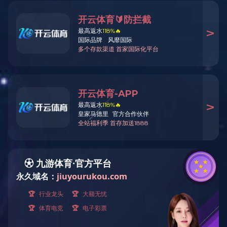
S
数据中心
－
东
数据中心容灾解决方案
安
－
火
数据中心虚拟化解决方案
一．
云计算与大数据
凭
－
提供
基于OpenStack的私有云解决方案
MP
－
云管理平台解决方案
情、
分提
运行与维护
安全
部
－
业务性能管理解决方案
同
针